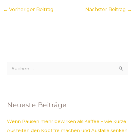
←
Vorheriger Beitrag
Nächster Beitrag
→
S
u
c
h
Neueste Beiträge
e
n
Wenn Pausen mehr bewirken als Kaffee – wie kurze
n
Auszeiten den Kopf freimachen und Ausfälle senken
a