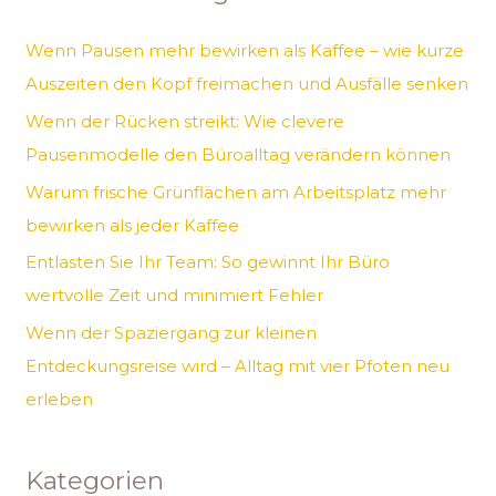
h
e
Wenn Pausen mehr bewirken als Kaffee – wie kurze
n
Auszeiten den Kopf freimachen und Ausfälle senken
n
Wenn der Rücken streikt: Wie clevere
a
Pausenmodelle den Büroalltag verändern können
c
Warum frische Grünflächen am Arbeitsplatz mehr
h
bewirken als jeder Kaffee
:
Entlasten Sie Ihr Team: So gewinnt Ihr Büro
wertvolle Zeit und minimiert Fehler
Wenn der Spaziergang zur kleinen
Entdeckungsreise wird – Alltag mit vier Pfoten neu
erleben
Kategorien