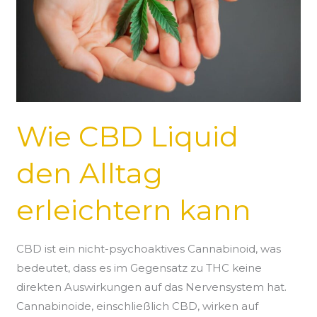
erleichtern
kann
Wie CBD Liquid
den Alltag
erleichtern kann
CBD ist ein nicht-psychoaktives Cannabinoid, was
bedeutet, dass es im Gegensatz zu THC keine
direkten Auswirkungen auf das Nervensystem hat.
Cannabinoide, einschließlich CBD, wirken auf