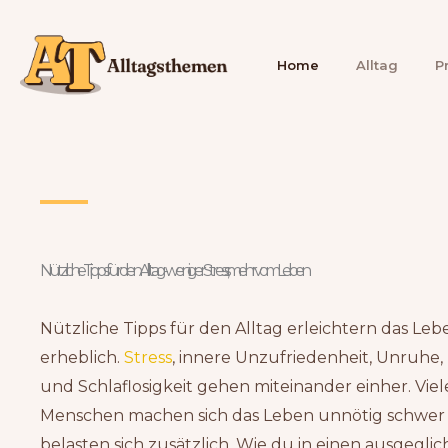
Zum
Inhalt
Home
Alltag
P
springen
Nützliche Tipps für den Alltag - weniger Stress, mehr vom Leben
Nützliche Tipps für den Alltag erleichtern das Leb
erheblich.
Stress
, innere Unzufriedenheit, Unruhe,
und Schlaflosigkeit gehen miteinander einher. Viel
Menschen machen sich das Leben unnötig schwer
belasten sich zusätzlich. Wie du in einen ausgegli