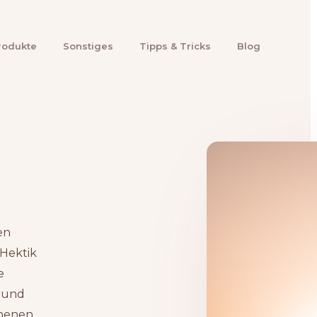
rodukte
Sonstiges
Tipps & Tricks
Blog
en
 Hektik
e
 und
chenen