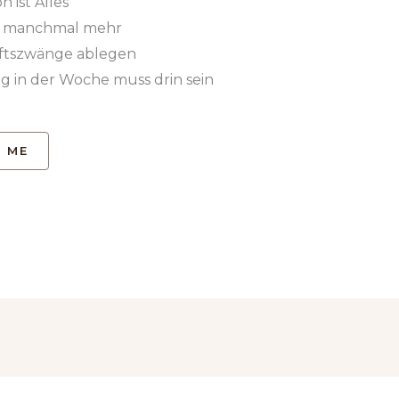
n ist Alles
st manchmal mehr
aftszwänge ablegen
g in der Woche muss drin sein
 ME