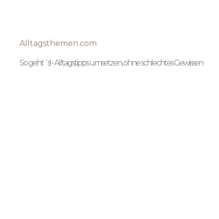
Alltagsthemen.com
So geht´s! - Alltagstipps umsetzen, ohne schlechtes Gewissen