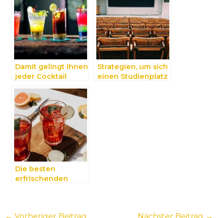
Damit gelingt Ihnen
Strategien, um sich
jeder Cocktail
einen Studienplatz
zu sichern
Die besten
erfrischenden
Getränke für einen
heißen Sommer!
←
Vorheriger Beitrag
Nächster Beitrag
→