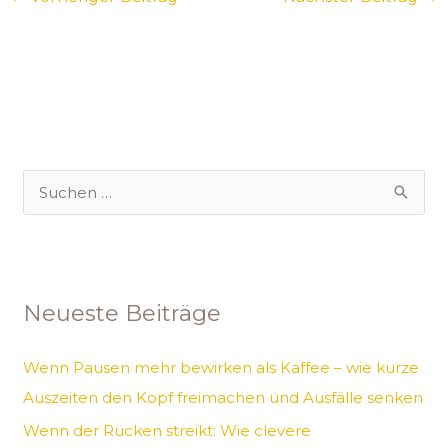
S
u
c
h
Neueste Beiträge
e
n
Wenn Pausen mehr bewirken als Kaffee – wie kurze
n
Auszeiten den Kopf freimachen und Ausfälle senken
a
Wenn der Rücken streikt: Wie clevere
c