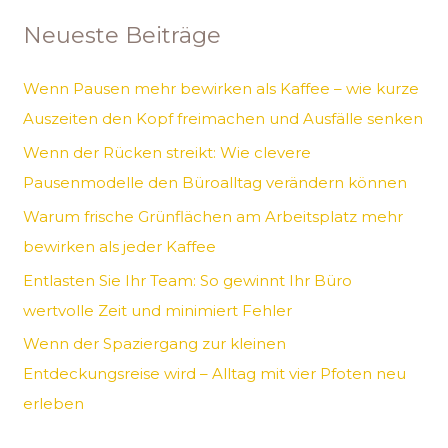
h
Neueste Beiträge
e
n
Wenn Pausen mehr bewirken als Kaffee – wie kurze
n
Auszeiten den Kopf freimachen und Ausfälle senken
a
Wenn der Rücken streikt: Wie clevere
c
Pausenmodelle den Büroalltag verändern können
h
Warum frische Grünflächen am Arbeitsplatz mehr
:
bewirken als jeder Kaffee
Entlasten Sie Ihr Team: So gewinnt Ihr Büro
wertvolle Zeit und minimiert Fehler
Wenn der Spaziergang zur kleinen
Entdeckungsreise wird – Alltag mit vier Pfoten neu
erleben