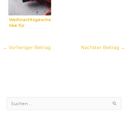
Weihnachtsgesche
nke für
Genussmenschen:
Kreative Tipps im
Überblick
←
Vorheriger Beitrag
Nächster Beitrag
→
S
u
c