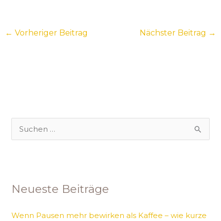
Sehenswürdigkeite
n der hessischen
Großstadt
←
Vorheriger Beitrag
Nächster Beitrag
→
S
u
c
h
Neueste Beiträge
e
n
Wenn Pausen mehr bewirken als Kaffee – wie kurze
n