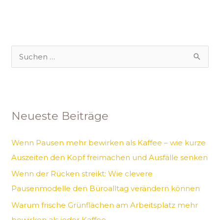
S
u
c
h
Neueste Beiträge
e
n
Wenn Pausen mehr bewirken als Kaffee – wie kurze
n
Auszeiten den Kopf freimachen und Ausfälle senken
a
Wenn der Rücken streikt: Wie clevere
c
Pausenmodelle den Büroalltag verändern können
h
Warum frische Grünflächen am Arbeitsplatz mehr
:
bewirken als jeder Kaffee