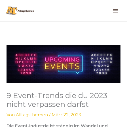
Zum
Inhalt
springen
9 Event-Trends die du 2023
nicht verpassen darfst
Von
Alltagsthemen
/
März 22, 2023
Die Event-Industrie ist ständig im Wandel und