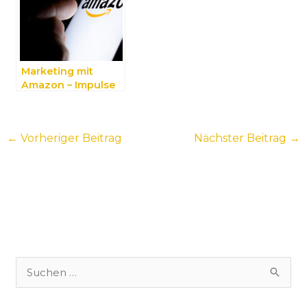
Marketing mit
Amazon – Impulse
für effiziente
Strategien
←
Vorheriger Beitrag
Nächster Beitrag
→
S
u