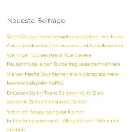
c
h
Neueste Beiträge
e
n
Wenn Pausen mehr bewirken als Kaffee – wie kurze
n
Auszeiten den Kopf freimachen und Ausfälle senken
a
Wenn der Rücken streikt: Wie clevere
c
Pausenmodelle den Büroalltag verändern können
h
Warum frische Grünflächen am Arbeitsplatz mehr
:
bewirken als jeder Kaffee
Entlasten Sie Ihr Team: So gewinnt Ihr Büro
wertvolle Zeit und minimiert Fehler
Wenn der Spaziergang zur kleinen
Entdeckungsreise wird – Alltag mit vier Pfoten neu
erleben