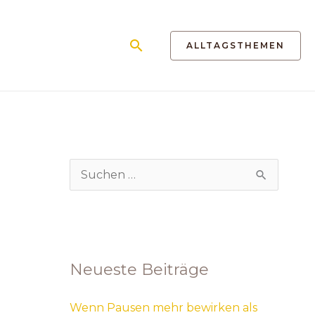
Suchen
ALLTAGSTHEMEN
S
u
c
h
Neueste Beiträge
e
n
Wenn Pausen mehr bewirken als
n