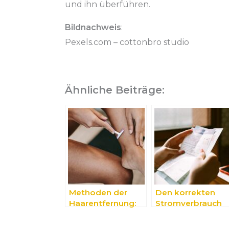
und ihn überführen.
Bildnachweis
:
Pexels.com – cottonbro studio
Ähnliche Beiträge:
Methoden der
Den korrekten
Haarentfernung:
Stromverbrauch
ein Überblick
überprüfen