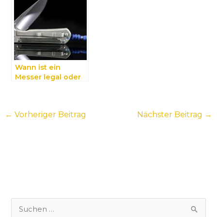
Mallorca
Unterkünften
Wann ist ein
Messer legal oder
illegal?
←
Vorheriger Beitrag
Nächster Beitrag
→
S