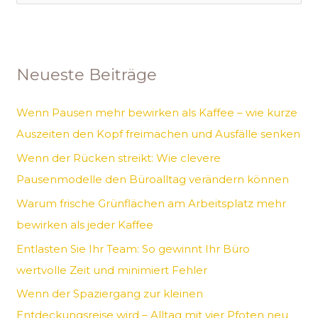
u
c
h
Neueste Beiträge
e
n
Wenn Pausen mehr bewirken als Kaffee – wie kurze
n
Auszeiten den Kopf freimachen und Ausfälle senken
a
Wenn der Rücken streikt: Wie clevere
c
Pausenmodelle den Büroalltag verändern können
h
Warum frische Grünflächen am Arbeitsplatz mehr
:
bewirken als jeder Kaffee
Entlasten Sie Ihr Team: So gewinnt Ihr Büro
wertvolle Zeit und minimiert Fehler
Wenn der Spaziergang zur kleinen
Entdeckungsreise wird – Alltag mit vier Pfoten neu