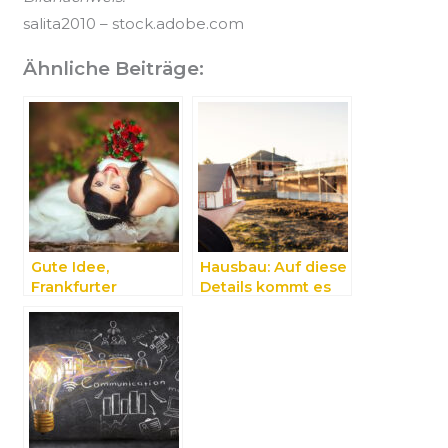
salita2010 – stock.adobe.com
Ähnliche Beiträge:
Gute Idee,
Hausbau: Auf diese
Frankfurter
Details kommt es
Brautmoden – bis
an
ins kleinste Detail,
perfekt
abgestimmt!