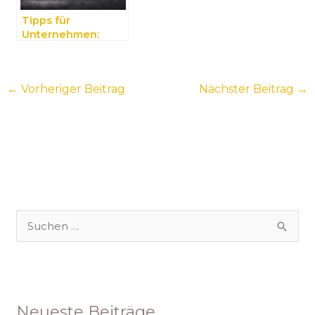
Tipps für
Unternehmen:
Wichtige
Informationen
audiovisuell
←
Vorheriger Beitrag
Nächster Beitrag
→
aufbereiten
S
u
c
h
Neueste Beiträge
e