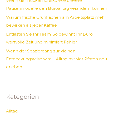
Wenn der Rücken streikt: Wie clevere
c
Pausenmodelle den Büroalltag verändern können
h
Warum frische Grünflächen am Arbeitsplatz mehr
:
bewirken als jeder Kaffee
Entlasten Sie Ihr Team: So gewinnt Ihr Büro
wertvolle Zeit und minimiert Fehler
Wenn der Spaziergang zur kleinen
Entdeckungsreise wird – Alltag mit vier Pfoten neu
erleben
Kategorien
Alltag