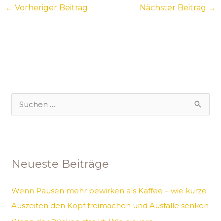
←
Vorheriger Beitrag
Nächster Beitrag
→
S
u
c
h
Neueste Beiträge
e
n
Wenn Pausen mehr bewirken als Kaffee – wie kurze
n
Auszeiten den Kopf freimachen und Ausfälle senken
a