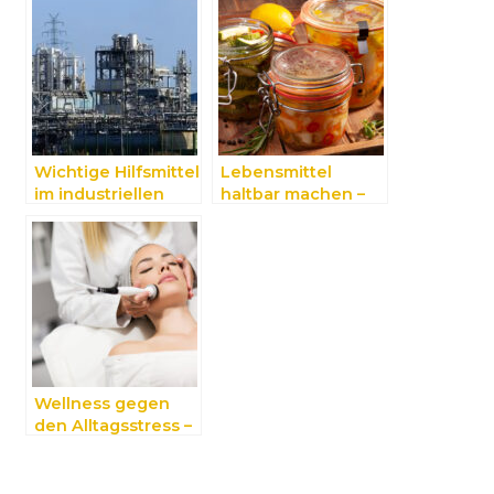
Wichtige Hilfsmittel
Lebensmittel
im industriellen
haltbar machen –
Alltag
So gelingt es!
Wellness gegen
den Alltagsstress –
Schönheits-
Manufaktur als
Auszeit