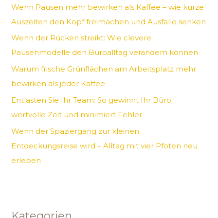
Wenn Pausen mehr bewirken als Kaffee – wie kurze
n
Auszeiten den Kopf freimachen und Ausfälle senken
a
Wenn der Rücken streikt: Wie clevere
c
Pausenmodelle den Büroalltag verändern können
h
Warum frische Grünflächen am Arbeitsplatz mehr
:
bewirken als jeder Kaffee
Entlasten Sie Ihr Team: So gewinnt Ihr Büro
wertvolle Zeit und minimiert Fehler
Wenn der Spaziergang zur kleinen
Entdeckungsreise wird – Alltag mit vier Pfoten neu
erleben
Kategorien