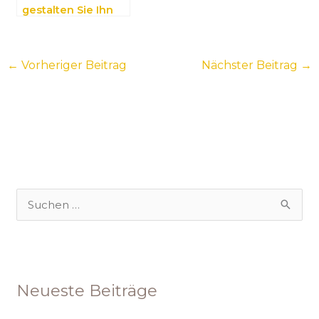
gestalten Sie Ihn
nach Ihren
Wünschen
←
Vorheriger Beitrag
Nächster Beitrag
→
S
u
c
h
Neueste Beiträge
e
n