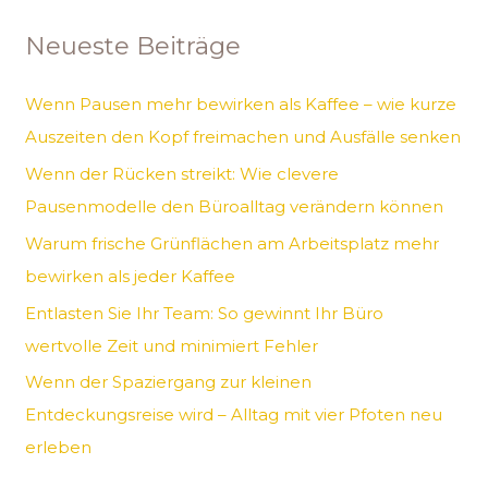
h
Neueste Beiträge
e
n
Wenn Pausen mehr bewirken als Kaffee – wie kurze
n
Auszeiten den Kopf freimachen und Ausfälle senken
a
Wenn der Rücken streikt: Wie clevere
c
Pausenmodelle den Büroalltag verändern können
h
Warum frische Grünflächen am Arbeitsplatz mehr
:
bewirken als jeder Kaffee
Entlasten Sie Ihr Team: So gewinnt Ihr Büro
wertvolle Zeit und minimiert Fehler
Wenn der Spaziergang zur kleinen
Entdeckungsreise wird – Alltag mit vier Pfoten neu
erleben