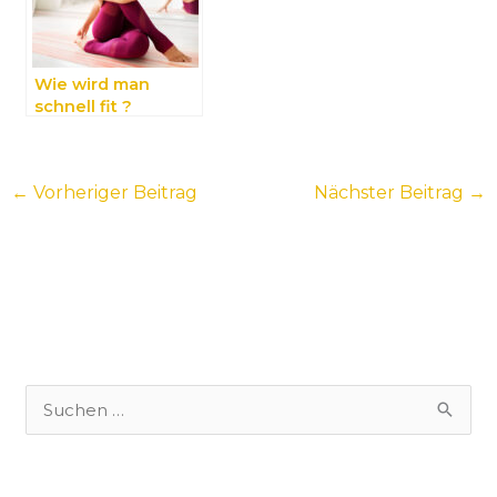
Wie wird man
schnell fit ?
←
Vorheriger Beitrag
Nächster Beitrag
→
S
u
c