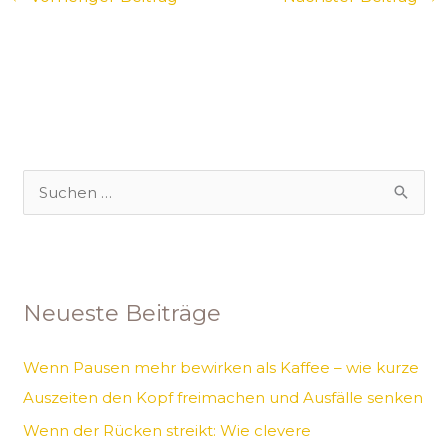
S
u
c
h
Neueste Beiträge
e
n
Wenn Pausen mehr bewirken als Kaffee – wie kurze
n
Auszeiten den Kopf freimachen und Ausfälle senken
a
Wenn der Rücken streikt: Wie clevere
c