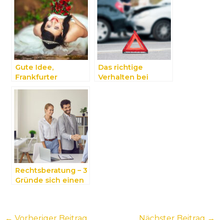
Gute Idee,
Das richtige
Frankfurter
Verhalten bei
Brautmoden – bis
einem
ins kleinste Detail,
Verkehrsunfall
perfekt
abgestimmt!
Rechtsberatung – 3
Gründe sich einen
Anwalt zu nehmen
←
Vorheriger Beitrag
Nächster Beitrag
→