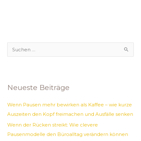
S
u
c
h
Neueste Beiträge
e
n
Wenn Pausen mehr bewirken als Kaffee – wie kurze
n
Auszeiten den Kopf freimachen und Ausfälle senken
a
Wenn der Rücken streikt: Wie clevere
c
Pausenmodelle den Büroalltag verändern können
h