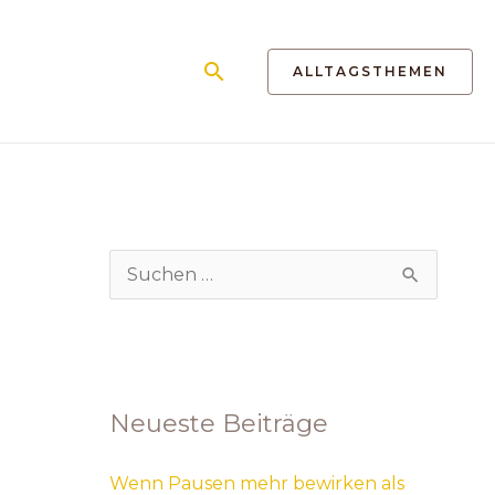
Suchen
ALLTAGSTHEMEN
S
u
c
h
Neueste Beiträge
e
n
Wenn Pausen mehr bewirken als
n