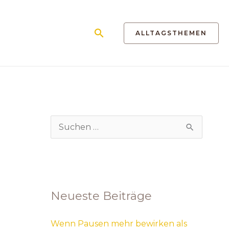
Suchen
ALLTAGSTHEMEN
S
u
c
h
Neueste Beiträge
e
n
Wenn Pausen mehr bewirken als
n