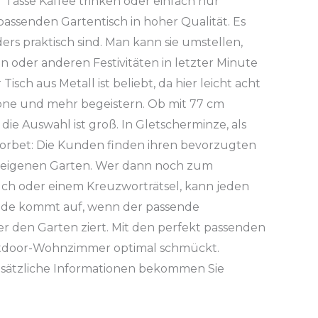
 Tasse Kaffee trinken oder einfach nur
assenden Gartentisch in hoher Qualität. Es
ders praktisch sind. Man kann sie umstellen,
oder anderen Festivitäten in letzter Minute
isch aus Metall ist beliebt, da hier leicht acht
töne und mehr begeistern. Ob mit 77 cm
ie Auswahl ist groß. In
Gletscherminze
, als
sorbet
: Die Kunden finden ihren bevorzugten
n eigenen Garten. Wer dann noch zum
uch oder einem Kreuzworträtsel, kann jeden
ude kommt auf, wenn der passende
er den Garten ziert. Mit den perfekt passenden
door-Wohnzimmer
optimal schmückt.
Zusätzliche Informationen bekommen Sie