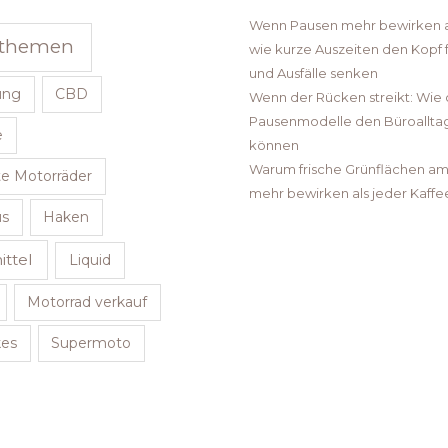
Wenn Pausen mehr bewirken al
sthemen
wie kurze Auszeiten den Kopf
und Ausfälle senken
ung
CBD
Wenn der Rücken streikt: Wie 
Pausenmodelle den Büroallta
e
können
Warum frische Grünflächen am 
e Motorräder
mehr bewirken als jeder Kaffe
us
Haken
ttel
Liquid
Motorrad verkauf
kes
Supermoto