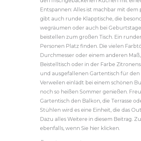
den
frischgebackenen
Kuchen mit einer
Entspannen: Alles ist machbar mit dem p
gibt auch runde
Klapptische
, die beson
wegräumen oder auch bei Geburtstagen 
beistellen zum großen Tisch. Ein runder T
Personen Platz finden. Die vielen Farb
Durchmesser oder einem anderen Maß, d
Beistelltisch oder in der Farbe
Zitronen
und ausgefallenen Gartentisch für de
Verweilen einlädt bei einem schönen B
noch so heißen Sommer genießen. Fre
Gartentisch den Balkon, die Terrasse od
Stühlen wird es eine Einheit, die das
Out
Dazu alles Weitere in diesem Beitrag. 
ebenfalls, wenn Sie hier klicken.