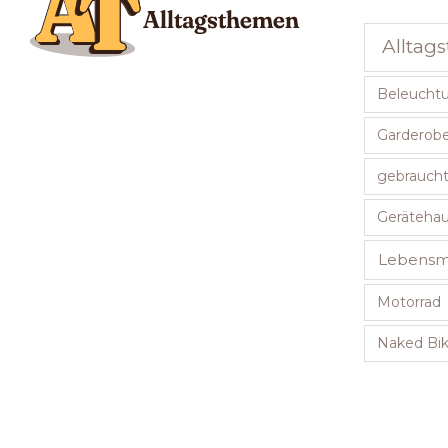
Alltag
Beleucht
Garderob
gebraucht
Geräteha
Lebensmi
Motorrad
Naked Bi