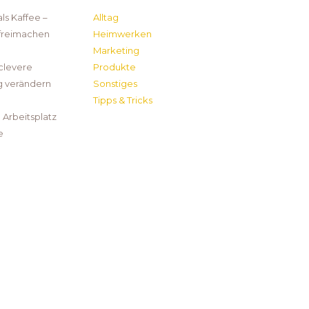
s Kaffee –
Alltag
 freimachen
Heimwerken
Marketing
clevere
Produkte
g verändern
Sonstiges
Tipps & Tricks
Arbeitsplatz
e