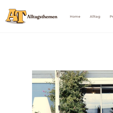
Zum
Inhalt
Home
Alltag
P
springen