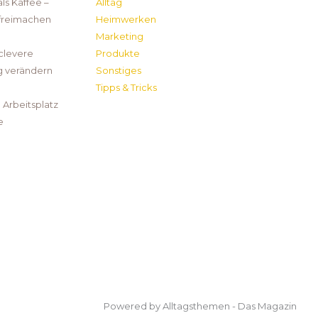
s Kaffee –
Alltag
 freimachen
Heimwerken
Marketing
clevere
Produkte
g verändern
Sonstiges
Tipps & Tricks
Arbeitsplatz
e
Powered by Alltagsthemen - Das Magazin