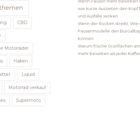
Wenn Pausen mehr bewirken al
sthemen
wie kurze Auszeiten den Kopf
und Ausfälle senken
ung
CBD
Wenn der Rücken streikt: Wie 
Pausenmodelle den Büroallta
e
können
Warum frische Grünflächen am 
e Motorräder
mehr bewirken als jeder Kaffe
us
Haken
ttel
Liquid
Motorrad verkauf
kes
Supermoto