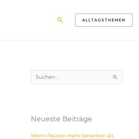
Suchen
ALLTAGSTHEMEN
S
u
c
h
Neueste Beiträge
e
n
Wenn Pausen mehr bewirken als
n