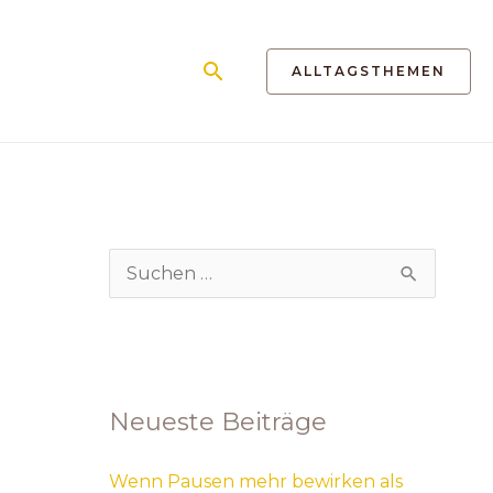
Suchen
ALLTAGSTHEMEN
S
u
c
h
Neueste Beiträge
e
n
Wenn Pausen mehr bewirken als
n