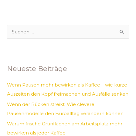
S
u
c
h
Neueste Beiträge
e
n
Wenn Pausen mehr bewirken als Kaffee – wie kurze
n
Auszeiten den Kopf freimachen und Ausfälle senken
a
Wenn der Rücken streikt: Wie clevere
c
Pausenmodelle den Büroalltag verändern können
h
Warum frische Grünflächen am Arbeitsplatz mehr
:
bewirken als jeder Kaffee