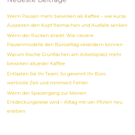
e
n
Wenn Pausen mehr bewirken als Kaffee – wie kurze
n
Auszeiten den Kopf freimachen und Ausfälle senken
a
Wenn der Rücken streikt: Wie clevere
c
Pausenmodelle den Büroalltag verändern können
h
Warum frische Grünflächen am Arbeitsplatz mehr
:
bewirken als jeder Kaffee
Entlasten Sie Ihr Team: So gewinnt Ihr Büro
wertvolle Zeit und minimiert Fehler
Wenn der Spaziergang zur kleinen
Entdeckungsreise wird – Alltag mit vier Pfoten neu
erleben