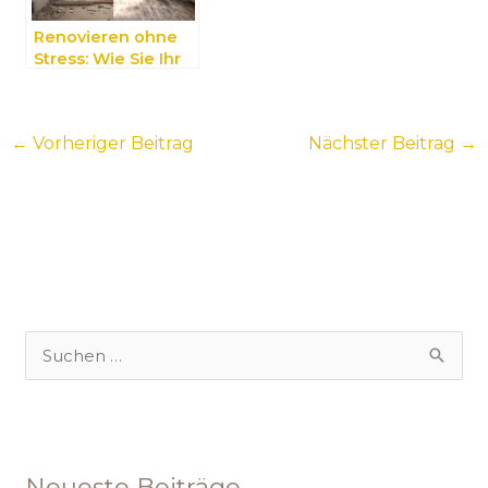
Renovieren ohne
Stress: Wie Sie Ihr
Zuhause einfach
und effizient
verschönern
←
Vorheriger Beitrag
Nächster Beitrag
→
S
u
c
h
Neueste Beiträge