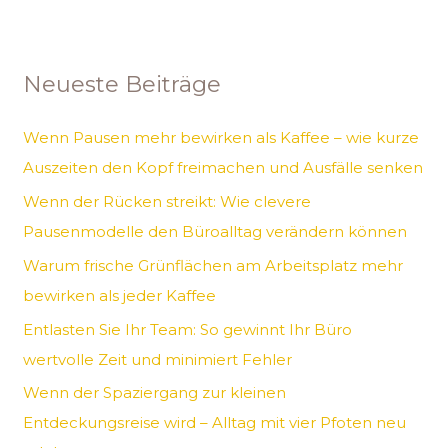
c
h
Neueste Beiträge
e
n
Wenn Pausen mehr bewirken als Kaffee – wie kurze
n
Auszeiten den Kopf freimachen und Ausfälle senken
a
Wenn der Rücken streikt: Wie clevere
c
Pausenmodelle den Büroalltag verändern können
h
Warum frische Grünflächen am Arbeitsplatz mehr
:
bewirken als jeder Kaffee
Entlasten Sie Ihr Team: So gewinnt Ihr Büro
wertvolle Zeit und minimiert Fehler
Wenn der Spaziergang zur kleinen
Entdeckungsreise wird – Alltag mit vier Pfoten neu