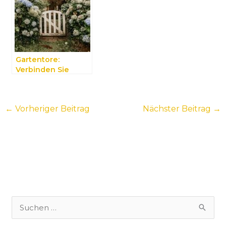
Gartentore:
Verbinden Sie
dekorative und
funktionale
Eigenschaften
←
Vorheriger Beitrag
Nächster Beitrag
→
miteinander
S
u