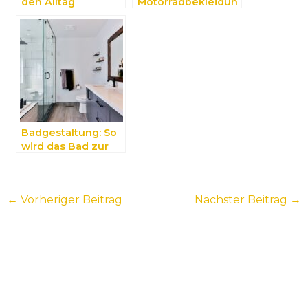
den Alltag
Motorradbekleidun
erleichtern kann
g
Badgestaltung: So
wird das Bad zur
Wohlfühloase
←
Vorheriger Beitrag
Nächster Beitrag
→