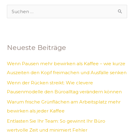
S
u
c
h
Neueste Beiträge
e
n
Wenn Pausen mehr bewirken als Kaffee – wie kurze
n
Auszeiten den Kopf freimachen und Ausfälle senken
a
Wenn der Rücken streikt: Wie clevere
c
Pausenmodelle den Büroalltag verändern können
h
Warum frische Grünflächen am Arbeitsplatz mehr
:
bewirken als jeder Kaffee
Entlasten Sie Ihr Team: So gewinnt Ihr Büro
wertvolle Zeit und minimiert Fehler