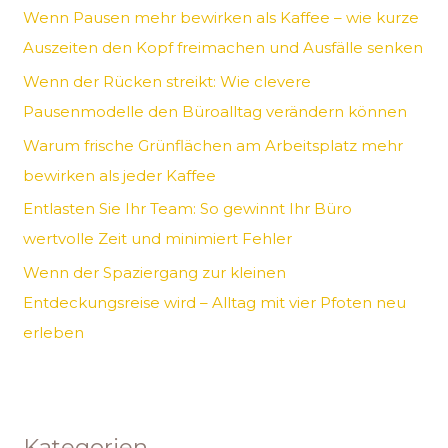
Wenn Pausen mehr bewirken als Kaffee – wie kurze
n
Auszeiten den Kopf freimachen und Ausfälle senken
a
Wenn der Rücken streikt: Wie clevere
c
Pausenmodelle den Büroalltag verändern können
h
Warum frische Grünflächen am Arbeitsplatz mehr
:
bewirken als jeder Kaffee
Entlasten Sie Ihr Team: So gewinnt Ihr Büro
wertvolle Zeit und minimiert Fehler
Wenn der Spaziergang zur kleinen
Entdeckungsreise wird – Alltag mit vier Pfoten neu
erleben
Kategorien