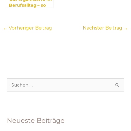
Berufsalltag – so
klappt es
←
Vorheriger Beitrag
Nächster Beitrag
→
S
u
c
h
Neueste Beiträge
e
n