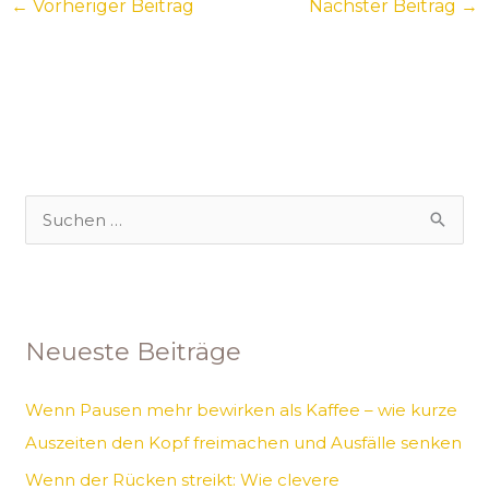
←
Vorheriger Beitrag
Nächster Beitrag
→
S
u
c
h
Neueste Beiträge
e
n
Wenn Pausen mehr bewirken als Kaffee – wie kurze
n
Auszeiten den Kopf freimachen und Ausfälle senken
a
Wenn der Rücken streikt: Wie clevere
c