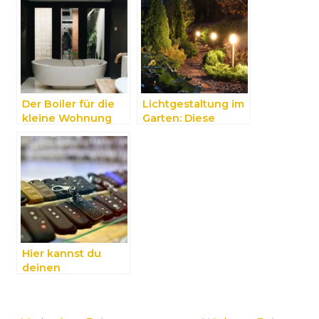
Der Boiler für die
Lichtgestaltung im
kleine Wohnung
Garten: Diese
Möglichkeiten
haben Sie
Hier kannst du
deinen
Autoschlüssel
nachmachen
lassen