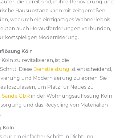
ufer, die bereit sind, in ihre Renovierung und
torische Bausubstanz kann mit zeitgemäßen
n, wodurch ein einzigartiges Wohnerlebnis
rojekten auch Herausforderungen verbunden,
ur kostspieligen Modernisierung.
uflösung Köln
ln zu revitalisieren, ist die
chritt. Diese
Dienstleistung
ist entscheidend,
vierung und Modernisierung zu ebnen. Sie
tes loszulassen, um Platz für Neues zu
r Sande GbR
in der Wohnungsauflösung Köln
sorgung und das Recycling von Materialien
.
g Köln
 nur ein einfacher Schritt in Richtung