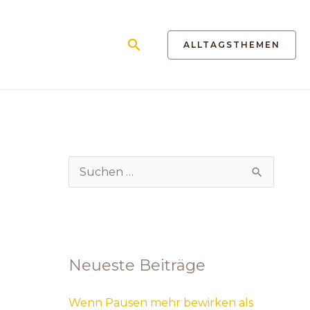
Suchen
ALLTAGSTHEMEN
S
u
c
h
Neueste Beiträge
e
n
Wenn Pausen mehr bewirken als
n