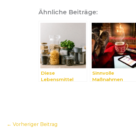
Ähnliche Beiträge:
Diese
Sinnvolle
Lebensmittel
Maßnahmen
sollten sie immer
gegen Stress im
im Haus haben
Alltag
←
Vorheriger Beitrag