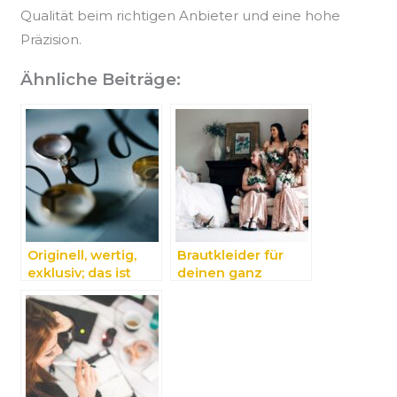
Qualität beim richtigen Anbieter und eine hohe
Präzision.
Ähnliche Beiträge:
Originell, wertig,
Brautkleider für
exklusiv; das ist
deinen ganz
Schmuck des
besonderen
Münchner
Auftritt – an deiner
Schmuckateliers
Hochzeit bist du
der Star!