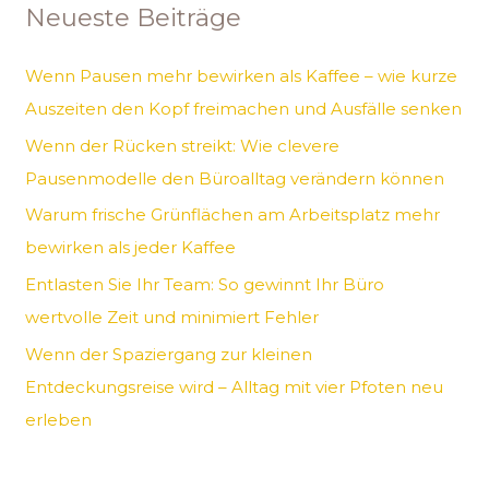
Neueste Beiträge
e
n
Wenn Pausen mehr bewirken als Kaffee – wie kurze
n
Auszeiten den Kopf freimachen und Ausfälle senken
a
Wenn der Rücken streikt: Wie clevere
c
Pausenmodelle den Büroalltag verändern können
h
Warum frische Grünflächen am Arbeitsplatz mehr
:
bewirken als jeder Kaffee
Entlasten Sie Ihr Team: So gewinnt Ihr Büro
wertvolle Zeit und minimiert Fehler
Wenn der Spaziergang zur kleinen
Entdeckungsreise wird – Alltag mit vier Pfoten neu
erleben