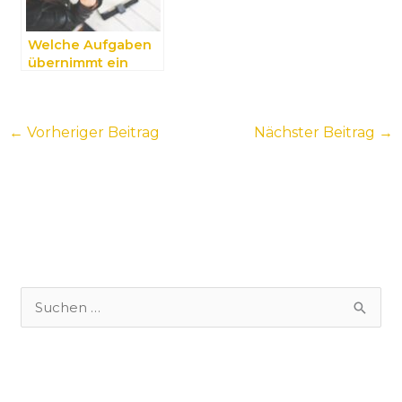
Welche Aufgaben
übernimmt ein
Designbüro in
München?
←
Vorheriger Beitrag
Nächster Beitrag
→
S
u
c
h