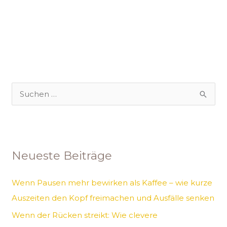
S
u
c
h
Neueste Beiträge
e
n
Wenn Pausen mehr bewirken als Kaffee – wie kurze
n
Auszeiten den Kopf freimachen und Ausfälle senken
a
Wenn der Rücken streikt: Wie clevere
c