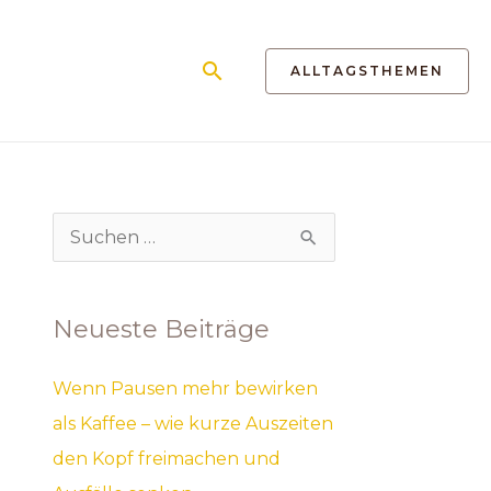
Suchen
ALLTAGSTHEMEN
S
u
c
Neueste Beiträge
h
e
Wenn Pausen mehr bewirken
n
als Kaffee – wie kurze Auszeiten
n
den Kopf freimachen und
a