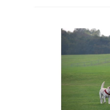
Der
Alltag
mit
Hund
–
Ein
paar
Tipps