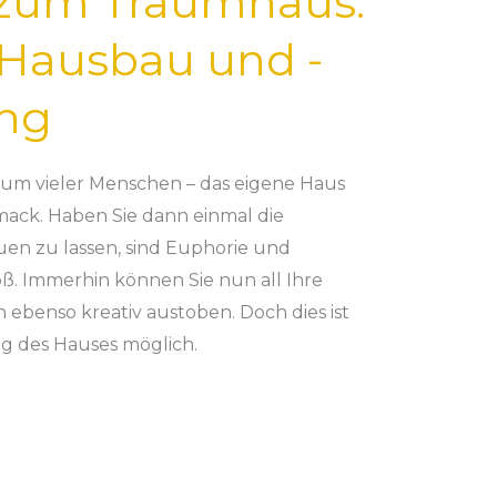
zum Traumhaus:
 Hausbau und -
ung
raum vieler Menschen – das eigene Haus
ack. Haben Sie dann einmal die
uen zu lassen, sind Euphorie und
ß. Immerhin können Sie nun all Ihre
ebenso kreativ austoben. Doch dies ist
g des Hauses möglich.